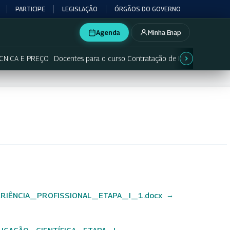
PARTICIPE
LEGISLAÇÃO
ÓRGÃOS DO GOVERNO
Agenda
Minha Enap
TÉCNICA E PREÇO
Docentes para o curso Contratação de Inovação no Setor
ÊNCIA_PROFISSIONAL_ETAPA_I_1.docx
CAÇÃO_CIENTÍFICA_ETAPA_I