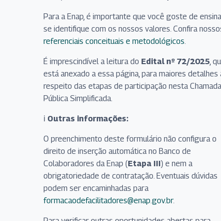
Para a Enap, é importante que você goste de ensina
se identifique com os nossos valores. Confira nosso
referenciais conceituais e metodológicos
.
É imprescindível a leitura do
Edital nº 72/2025
, q
está anexado a essa página, para maiores detalhes 
respeito das etapas de participação nesta Chamad
Pública Simplificada.
ℹ
Outras informações:
O preenchimento deste formulário não configura o
direito de inserção automática no Banco de
Colaboradores da Enap (
Etapa III
) e nem a
obrigatoriedade de contratação. Eventuais dúvidas
podem ser encaminhadas para
formacaodefacilitadores@enap.gov.br
.
Para verificar outras oportunidades abertas para