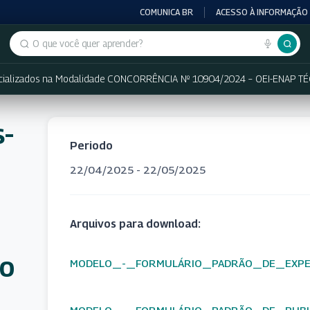
COMUNICA BR
ACESSO À INFORMAÇÃO
Buscar no portal
pecializados na Modalidade CONCORRÊNCIA Nº 10904/2024 – OEI-ENAP 
s-
Periodo
22/04/2025 - 22/05/2025
Arquivos para download:
ão
MODELO_-_FORMULÁRIO_PADRÃO_DE_EXPERI
MODELO_-_FORMULÁRIO_PADRÃO_DE_PUBLI