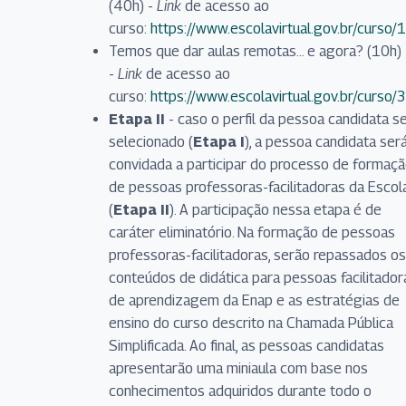
(40h) -
Link
de acesso ao
curso:
https://www.escolavirtual.gov.br/curso/
Temos que dar aulas remotas... e agora? (10h)
-
Link
de acesso ao
curso:
https://www.escolavirtual.gov.br/curso/
Etapa II
- caso o perfil da pessoa candidata se
selecionado (
Etapa I
), a pessoa candidata ser
convidada a participar do processo de formaç
de pessoas professoras-facilitadoras da Escol
(
Etapa II
). A participação nessa etapa é de
caráter eliminatório. Na formação de pessoas
professoras-facilitadoras, serão repassados os
conteúdos de didática para pessoas facilitador
de aprendizagem da Enap e as estratégias de
ensino do curso descrito na Chamada Pública
Simplificada. Ao final, as pessoas candidatas
apresentarão uma miniaula com base nos
conhecimentos adquiridos durante todo o