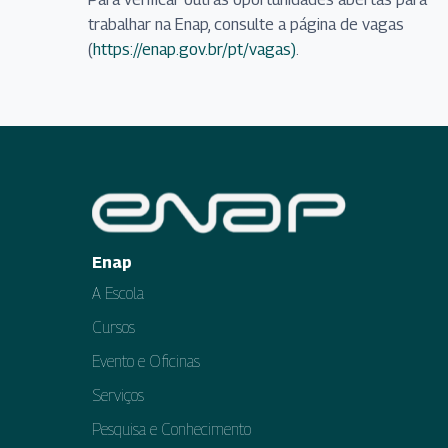
trabalhar na Enap, consulte a página de vagas
(
https://enap.gov.br/pt/vagas)
.
Enap
A Escola
Cursos
Evento e Oficinas
Serviços
Pesquisa e Conhecimento