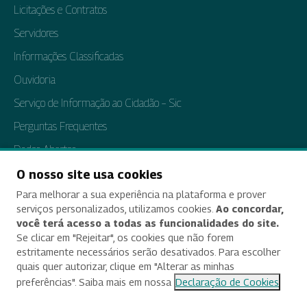
Licitações e Contratos
Servidores
Informações Classificadas
Ouvidoria
Serviço de Informação ao Cidadão – Sic
Perguntas Frequentes
Dados Abertos
Tratamento de Dados Pessoais
O nosso site usa cookies
Para melhorar a sua experiência na plataforma e prover
Transparência e Prestação de Contas
serviços personalizados, utilizamos cookies.
Ao concordar,
você terá acesso a todas as funcionalidades do site.
Se clicar em "Rejeitar", os cookies que não forem
estritamente necessários serão desativados. Para escolher
Acessibilidade
quais quer autorizar, clique em "Alterar as minhas
preferências". Saiba mais em nossa
Declaração de Cookies
Termos de uso e aviso de privacidade