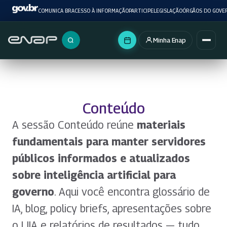
COMUNICA BR
ACESSO À INFORMAÇÃO
PARTICIPE
LEGISLAÇÃO
ÓRGÃOS DO GOVE
Minha Enap
Buscar no portal
Conteúdo
A sessão Conteúdo reúne
materiais
fundamentais para manter servidores
públicos informados e atualizados
sobre inteligência artificial para
governo
. Aqui você encontra glossário de
IA, blog, policy briefs, apresentações sobre
o LIIA e relatórios de resultados — tudo