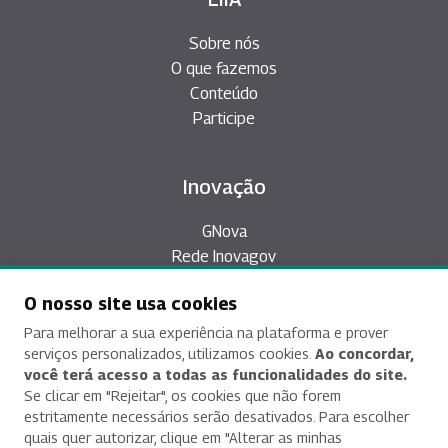
Sobre nós
O que fazemos
Conteúdo
Participe
Inovação
GNova
Rede Inovagov
Épicos
O nosso site usa cookies
Plataforma Desafios
Inovação Aberta
Para melhorar a sua experiência na plataforma e prover
serviços personalizados, utilizamos cookies.
Ao concordar,
você terá acesso a todas as funcionalidades do site.
Se clicar em "Rejeitar", os cookies que não forem
Contatos
estritamente necessários serão desativados. Para escolher
quais quer autorizar, clique em "Alterar as minhas
Asa Sul, SPO Área Especial 2-A, CEP 70.610-900,