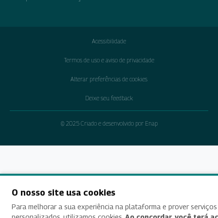
Acessibilidade
Termos de uso e aviso de privacidade
Alterar preferências de cookies
Deixe seu feedback
© 2025 Criado e desenvolvido por Enap
O nosso site usa cookies
Para melhorar a sua experiência na plataforma e prover serviços
personalizados, utilizamos cookies.
Ao concordar, você terá a