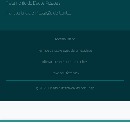
Tratamento de Dados Pessoais
Transparência e Prestação de Contas
Acessibilidade
Termos de uso e aviso de privacidade
Alterar preferências de cookies
Deixe seu feedback
© 2025 Criado e desenvolvido por Enap