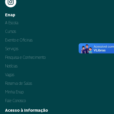
Enap
A Escola
Cursos
Evento e Oficinas
Serviços
Pesquisa e Conhecimento
Notícias
Vagas
Reserva de Salas
Minha Enap
Fale Conosco
Acesso à Informação