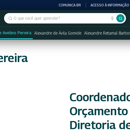
COMUNICA BR
ACESSO À INFORMAÇÃO
Buscar no portal
 Avelino Pereira
Alexandre de Ávila Gomide
Alexandre Retamal Barbo
ereira
Coordenado
Orçamento 
Diretoria d