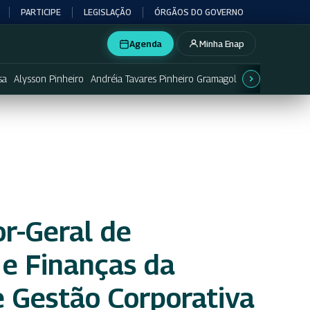
PARTICIPE
LEGISLAÇÃO
ÓRGÃOS DO GOVERNO
Agenda
Minha Enap
sa
Alysson Pinheiro
Andréia Tavares Pinheiro Gramagol
Betânia Lemos
r-Geral de
e Finanças da
e Gestão Corporativa