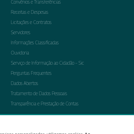
Convênios e Transferências
Receitas e Despesas
Licitações e Contratos
Servidores
Informações Classificadas
Ouvidoria
Serviço de Informação ao Cidadão – Sic
Perguntas Frequentes
Dados Abertos
Tratamento de Dados Pessoais
Transparência e Prestação de Contas
bilidade
Termos de uso e aviso de privacidade
Alterar preferências de cookies
Deixe seu f