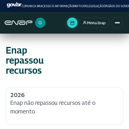
COMUNICA BR
ACESSO À INFORMAÇÃO
PARTICIPE
LEGISLAÇÃO
ÓRGÃOS DO GOVE
Minha Enap
Buscar no portal
Enap
repassou
recursos
2026
Enap não repassou recursos até o
momento