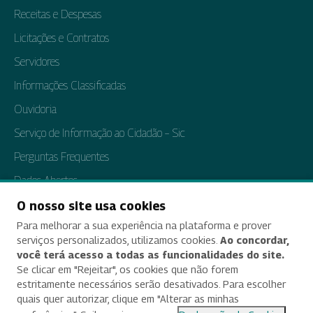
Receitas e Despesas
Licitações e Contratos
Servidores
Informações Classificadas
Ouvidoria
Serviço de Informação ao Cidadão – Sic
Perguntas Frequentes
Dados Abertos
Tratamento de Dados Pessoais
O nosso site usa cookies
Para melhorar a sua experiência na plataforma e prover
Transparência e Prestação de Contas
serviços personalizados, utilizamos cookies.
Ao concordar,
você terá acesso a todas as funcionalidades do site.
Se clicar em "Rejeitar", os cookies que não forem
estritamente necessários serão desativados. Para escolher
Acessibilidade
quais quer autorizar, clique em "Alterar as minhas