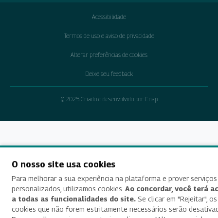
Acessibilidade
Termos de uso e aviso de privacidade
Alterar preferências de cookies
Deixe seu feedback
© 2025 Criado e desenvolvido por Enap
O nosso site usa cookies
Para melhorar a sua experiência na plataforma e prover serviços
personalizados, utilizamos cookies.
Ao concordar, você terá a
a todas as funcionalidades do site.
Se clicar em "Rejeitar", os
cookies que não forem estritamente necessários serão desativa