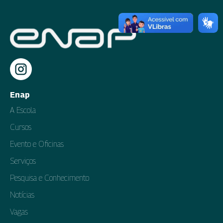
Enap
A Escola
Cursos
Evento e Oficinas
Serviços
Pesquisa e Conhecimento
Notícias
Vagas