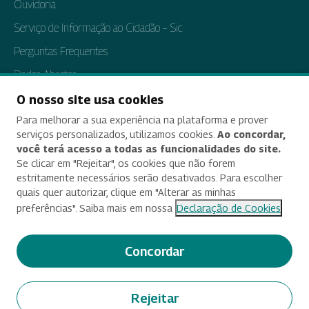
Ouvidoria
Serviço de Informação ao Cidadão – Sic
Perguntas Frequentes
Dados Abertos
Tratamento de Dados Pessoais
O nosso site usa cookies
Para melhorar a sua experiência na plataforma e prover
Transparência e Prestação de Contas
serviços personalizados, utilizamos cookies.
Ao concordar,
você terá acesso a todas as funcionalidades do site.
Se clicar em "Rejeitar", os cookies que não forem
estritamente necessários serão desativados. Para escolher
Acessibilidade
quais quer autorizar, clique em "Alterar as minhas
preferências". Saiba mais em nossa
Declaração de Cookies
Termos de uso e aviso de privacidade
Alterar preferências de cookies
Concordar
Deixe seu feedback
Rejeitar
© 2025 Criado e desenvolvido por Enap