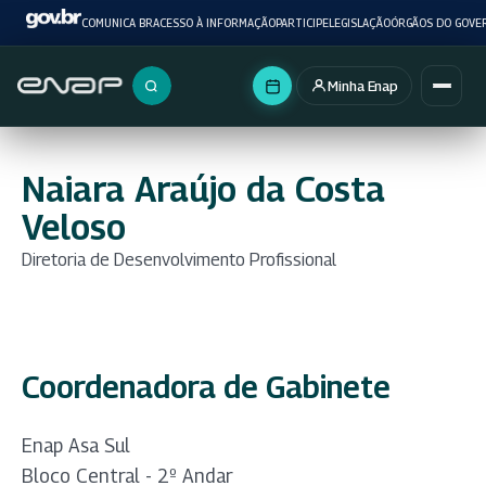
COMUNICA BR
ACESSO À INFORMAÇÃO
PARTICIPE
LEGISLAÇÃO
ÓRGÃOS DO GOVE
Minha Enap
Buscar no portal
Naiara Araújo da Costa
Veloso
Diretoria de Desenvolvimento Profissional
Coordenadora de Gabinete
Enap Asa Sul
Bloco Central - 2º Andar