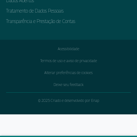
Dados Abertos
Tratamento de Dados Pessoais
Transparência e Prestação de Contas
Acessibilidade
Termos de uso e aviso de privacidade
Alterar preferências de cookies
Deixe seu feedback
© 2025 Criado e desenvolvido por Enap