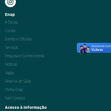
Enap
A Escola
Cursos
Evento e Oficinas
Serviços
Pesquisa e Conhecimento
Notícias
Vagas
Reserva de Salas
Minha Enap
Fale Conosco
Acesso à Informação