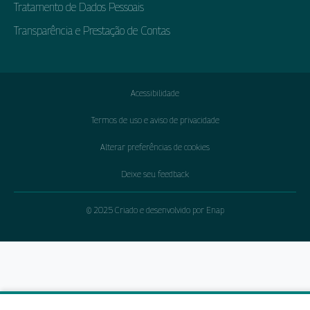
Tratamento de Dados Pessoais
Transparência e Prestação de Contas
Acessibilidade
Termos de uso e aviso de privacidade
Alterar preferências de cookies
Deixe seu feedback
© 2025 Criado e desenvolvido por Enap