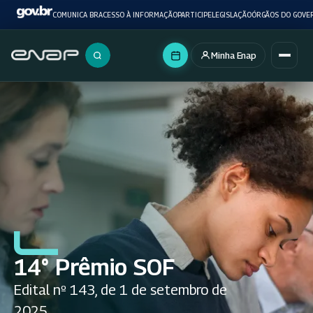
COMUNICA BR
ACESSO À INFORMAÇÃO
PARTICIPE
LEGISLAÇÃO
ÓRGÃOS DO GOVE
Minha Enap
Buscar no portal
14° Prêmio SOF
Edital nº 143, de 1 de setembro de
2025