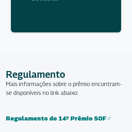
Regulamento
Mais informações sobre o prêmio encontram-
se disponíveis no link abaixo:
Regulamento do 14º Prêmio SOF
(abre em nova aba)
(abre em nova aba)
(abre em nova aba)
(abre em nova aba)
(abre em nova aba)
(abre em nova aba)
(abre em nova aba)
(abre em nova aba)
(abre em nova aba)