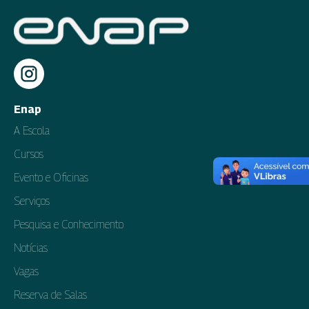
Enap
A Escola
Cursos
Evento e Oficinas
Serviços
Pesquisa e Conhecimento
Notícias
Vagas
Reserva de Salas