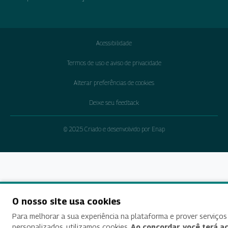
Acessibilidade
Termos de uso e aviso de privacidade
Alterar preferências de cookies
Deixe seu feedback
© 2025 Criado e desenvolvido por Enap
O nosso site usa cookies
Para melhorar a sua experiência na plataforma e prover serviços
personalizados, utilizamos cookies.
Ao concordar, você terá a