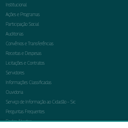
Institucional
Ações e Programas
Participação Social
Auditorias
Convênios e Transferências
Receitas e Despesas
Licitações e Contratos
Servidores
Informações Classificadas
Ouvidoria
Serviço de Informação ao Cidadão – Sic
Perguntas Frequentes
Dados Abertos