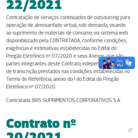
(abre em nova aba)
22/2021
Contratação de serviços continuados de outsourcing para
operação de almoxarifado virtual, sob demanda, visando
ao suprimento de materiais de consumo, via sistema web
disponibilizado pela CONTRATADA, conforme condições,
exigências e estimativas estabelecidas no Edital do
Pregão Eletrônico nº 07/2020 e seus Anexos, que são
partes integrantes deste Contrato, independentemente
de transcrição, prestados nas condições estabelecidas no
Termo de Referência, anexo do I do Edital do Pregão
Eletrônico nº 07/2020.
Contratada: BRS SUPRIMENTOS CORPORATIVOS S.A.
Contrato nº
(abre em nova aba)
20/2021