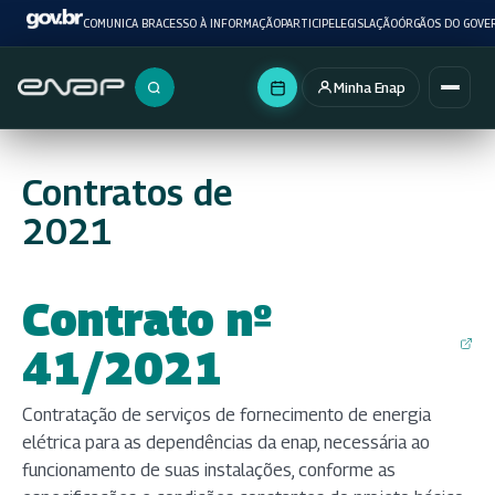
COMUNICA BR
ACESSO À INFORMAÇÃO
PARTICIPE
LEGISLAÇÃO
ÓRGÃOS DO GOVE
Minha Enap
Buscar no portal
Contratos de
2021
Contrato nº
(abre em nova aba)
41/2021
Contratação de serviços de fornecimento de energia
elétrica para as dependências da enap, necessária ao
funcionamento de suas instalações, conforme as