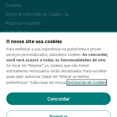
Ouvidoria
Serviço de Informação ao Cidadão – Sic
Perguntas Frequentes
Dados Abertos
Tratamento de Dados Pessoais
O nosso site usa cookies
Para melhorar a sua experiência na plataforma e prover
Transparência e Prestação de Contas
serviços personalizados, utilizamos cookies.
Ao concordar,
você terá acesso a todas as funcionalidades do site.
Se clicar em "Rejeitar", os cookies que não forem
estritamente necessários serão desativados. Para escolher
Acessibilidade
quais quer autorizar, clique em "Alterar as minhas
preferências". Saiba mais em nossa
Declaração de Cookies
Termos de uso e aviso de privacidade
Alterar preferências de cookies
Concordar
Deixe seu feedback
Rejeitar