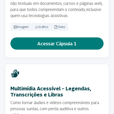
Áudio
não textuais em documentos, cursos e páginas web,
Animação / Ilustração
Hiperlink
para que todos compreendam o conteúdo, inclusive
Equipe de comunicação
Videoconferência
quem usa tecnologias assistivas.
Moderação / Apoio de evento síncrono
Imagem
Gráfico
Texto
Acessar Cápsula 1
Multimídia Acessível – Legendas,
Transcrições e Libras
Como tornar áudios e vídeos compreensíveis para
pessoas surdas, com perda auditiva e outros