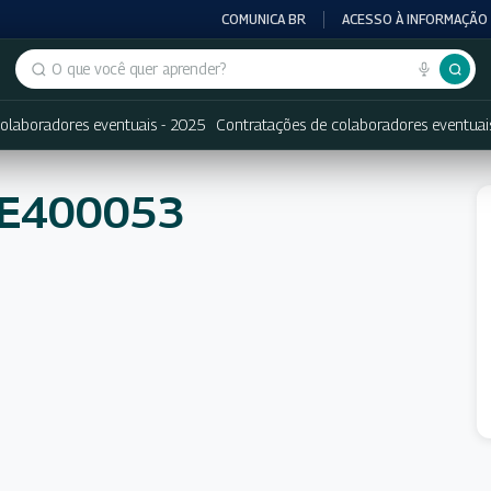
COMUNICA BR
ACESSO À INFORMAÇÃO
Buscar no portal
olaboradores eventuais - 2025
Contratações de colaboradores eventuai
NE400053