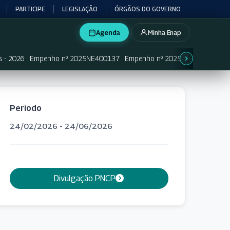
PARTICIPE
LEGISLAÇÃO
ÓRGÃOS DO GOVERNO
Agenda
Minha Enap
s - 2026
Empenho nº 2025NE400137
Empenho nº 2025NE400138
Em
Periodo
24/02/2026 - 24/06/2026
Divulgação PNCP