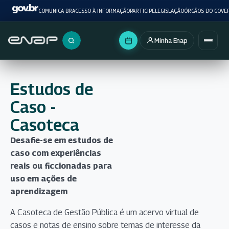
COMUNICA BR
ACESSO À INFORMAÇÃO
PARTICIPE
LEGISLAÇÃO
ÓRGÃOS DO GOVE
Minha Enap
Buscar no portal
Estudos de
Caso -
Casoteca
Desafie-se em estudos de
caso com experiências
reais ou ficcionadas para
uso em ações de
aprendizagem
A Casoteca de Gestão Pública é um acervo virtual de
casos e notas de ensino sobre temas de interesse da