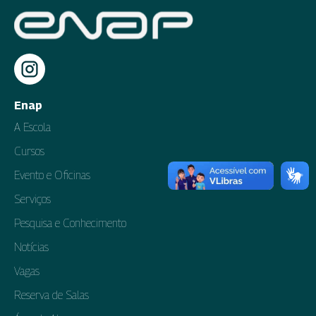
Enap
A Escola
Cursos
Evento e Oficinas
Serviços
Pesquisa e Conhecimento
Notícias
Vagas
Reserva de Salas