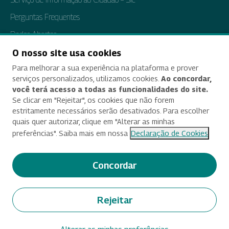
Perguntas Frequentes
Dados Abertos
Tratamento de Dados Pessoais
O nosso site usa cookies
Para melhorar a sua experiência na plataforma e prover
Transparência e Prestação de Contas
serviços personalizados, utilizamos cookies.
Ao concordar,
você terá acesso a todas as funcionalidades do site.
Se clicar em "Rejeitar", os cookies que não forem
estritamente necessários serão desativados. Para escolher
Acessibilidade
quais quer autorizar, clique em "Alterar as minhas
preferências". Saiba mais em nossa
Declaração de Cookies
Termos de uso e aviso de privacidade
Alterar preferências de cookies
Concordar
Deixe seu feedback
Rejeitar
© 2025 Criado e desenvolvido por Enap