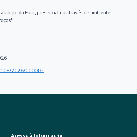
catálogo da Enap, presencial ou através de ambiente
reços".
2026
000109/2026/000003
Acesso à Informação