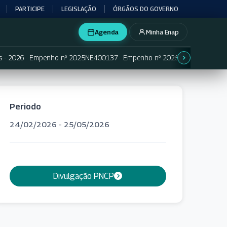
PARTICIPE
LEGISLAÇÃO
ÓRGÃOS DO GOVERNO
Agenda
Minha Enap
s - 2026
Empenho nº 2025NE400137
Empenho nº 2025NE400138
Em
Periodo
24/02/2026 - 25/05/2026
Divulgação PNCP