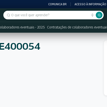
COMUNICA BR
ACESSO À INFORMAÇÃO
Buscar no portal
olaboradores eventuais - 2025
Contratações de colaboradores eventuai
NE400054