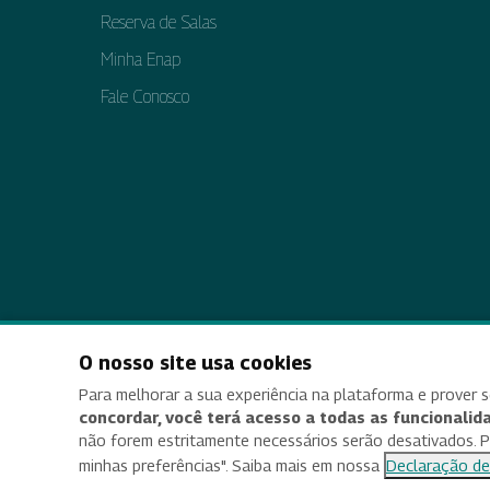
Reserva de Salas
Minha Enap
Fale Conosco
O nosso site usa cookies
Acessi
Para melhorar a sua experiência na plataforma e prover s
concordar, você terá acesso a todas as funcionalida
não forem estritamente necessários serão desativados. Par
minhas preferências". Saiba mais em nossa
Declaração de