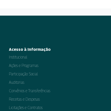
Acesso à Informação
Institucional
Ações e Programas
Participação Social
Auditorias
Convênios e Transferências
Receitas e Despesas
Licitações e Contratos