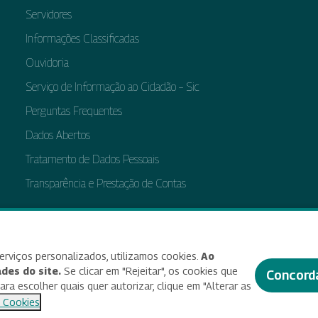
Servidores
Informações Classificadas
Ouvidoria
Serviço de Informação ao Cidadão – Sic
Perguntas Frequentes
Dados Abertos
Tratamento de Dados Pessoais
Transparência e Prestação de Contas
bilidade
Termos de uso e aviso de privacidade
Alterar preferências de cookies
Deixe seu f
erviços personalizados, utilizamos cookies.
Ao
des do site.
Se clicar em "Rejeitar", os cookies que
Concord
a escolher quais quer autorizar, clique em "Alterar as
© 2025 Criado e desenvolvido por Enap
 Cookies