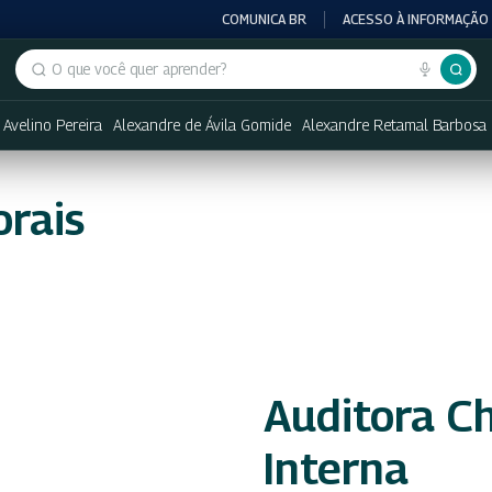
COMUNICA BR
ACESSO À INFORMAÇÃO
Buscar no portal
 Avelino Pereira
Alexandre de Ávila Gomide
Alexandre Retamal Barbosa
rais
Auditora Ch
Interna