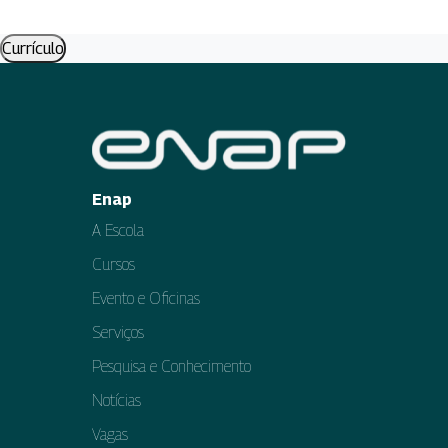
Currículo
Enap
A Escola
Cursos
Evento e Oficinas
Serviços
Pesquisa e Conhecimento
Notícias
Vagas