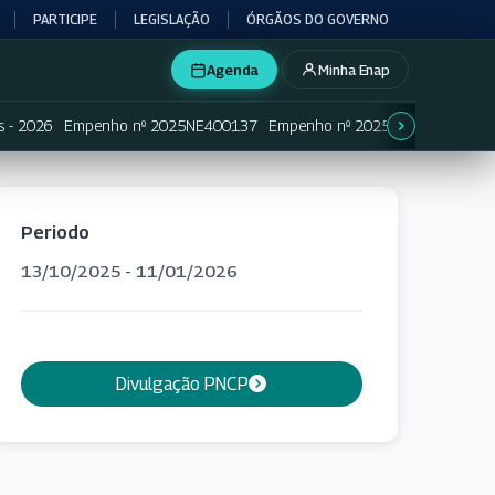
PARTICIPE
LEGISLAÇÃO
ÓRGÃOS DO GOVERNO
Agenda
Minha Enap
s - 2026
Empenho nº 2025NE400137
Empenho nº 2025NE400138
Em
Periodo
13/10/2025 - 11/01/2026
Divulgação PNCP