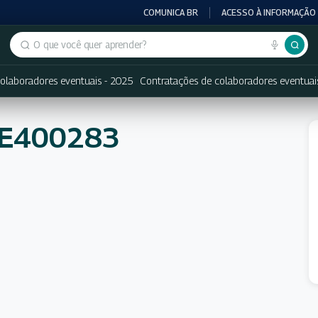
COMUNICA BR
ACESSO À INFORMAÇÃO
Buscar no portal
olaboradores eventuais - 2025
Contratações de colaboradores eventuai
NE400283