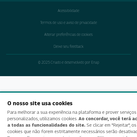
Acessibilidade
Termos de uso e aviso de privacidade
Alterar preferências de cookies
Deixe seu feedback
© 2025 Criado e desenvolvido por Enap
O nosso site usa cookies
Para melhorar a sua experiência na plataforma e prover serviços
personalizados, utilizamos cookies.
Ao concordar, você terá a
a todas as funcionalidades do site.
Se clicar em "Rejeitar", os
cookies que não forem estritamente necessários serão desativa