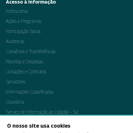
Acesso à Informação
Institucional
Ações e Programas
Participação Social
Auditorias
Convênios e Transferências
Receitas e Despesas
Licitações e Contratos
Servidores
Informações Classificadas
Ouvidoria
Serviço de Informação ao Cidadão – Sic
Perguntas Frequentes
O nosso site usa cookies
Dados Abertos