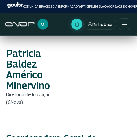
COMUNICA BR
ACESSO À INFORMAÇÃO
PARTICIPE
LEGISLAÇÃO
ÓRGÃOS DO GOVE
Minha Enap
Buscar no portal
Patricia
Baldez
Américo
Minervino
Diretoria de Inovação
(GNova)