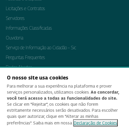
Licitações e Contratos
Servidores
Informações Classificadas
Ouvidoria
Serviço de Informação ao Cidadão – Sic
Perguntas Frequentes
Dados Abertos
Tratamento de Dados Pessoais
O nosso site usa cookies
Para melhorar a sua experiência na plataforma e prover
Transparência e Prestação de Contas
serviços personalizados, utilizamos cookies.
Ao concordar,
você terá acesso a todas as funcionalidades do site.
Se clicar em "Rejeitar", os cookies que não forem
estritamente necessários serão desativados. Para escolher
Acessibilidade
quais quer autorizar, clique em "Alterar as minhas
preferências". Saiba mais em nossa
Declaração de Cookies
Termos de uso e aviso de privacidade