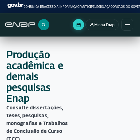
COMUNICA BR
ACESSO À INFORMAÇÃO
PARTICIPE
LEGISLAÇÃO
ÓRGÃOS DO GOVE
Minha Enap
Buscar no portal
Produção
acadêmica e
demais
pesquisas
Enap
Consulte dissertações,
teses, pesquisas,
monografias e Trabalhos
de Conclusão de Curso
(TCC)