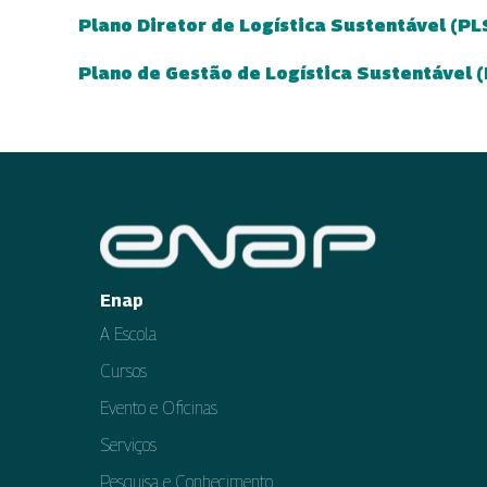
Plano Diretor de Logística Sustentável (P
(abre em nova aba)
Plano de Gestão de Logística Sustentável 
(abre em nova aba)
Enap
A Escola
Cursos
Evento e Oficinas
Serviços
Pesquisa e Conhecimento