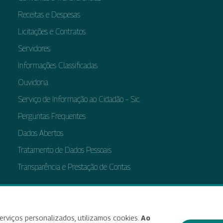
Receitas e Despesas
Licitações e Contratos
Servidores
Informações Classificadas
Ouvidoria
Serviço de Informação ao Cidadão – Sic
Perguntas Frequentes
Dados Abertos
Tratamento de Dados Pessoais
Transparência e Prestação de Contas
bilidade
Termos de uso e aviso de privacidade
Alterar preferências de cookies
Deixe seu f
erviços personalizados, utilizamos cookies.
Ao