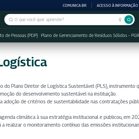
COMUNICA BR
ACESSO À INFORMAÇÃO
Buscar no portal
to de Pessoas (PDP)
Plano de Gerenciamento de Resíduos Sólidos – PG
Logística
do Plano Diretor de Logística Sustentável (PLS), instrumento qu
romoção do desenvolvimento sustentável na instituição.
 a adoção de critérios de sustentabilidade nas contratações púb
nda climática à sua estratégia institucional e publicou, em 20
á a realizar o monitoramento contínuo das emissões institucionais