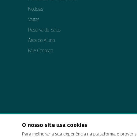
Notícias
Vagas
Reserva de Salas
Área do Aluno
Fale Conosco
O nosso site usa cookies
Acessi
Para melhorar a sua experiência na plataforma e prover s