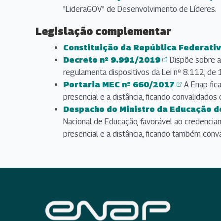
(abre em nova aba)
"LideraGOV" de Desenvolvimento de Líderes.
Legislação complementar
Constituição da República Federativ
(abre em nova aba)
Decreto nº 9.991/2019
Dispõe sobre a 
(abre em nova aba)
regulamenta dispositivos da Lei nº 8.112, d
Portaria MEC nº 660/2017
A Enap fic
(abre em nova aba)
presencial e a distância, ficando convalidados
Despacho do Ministro da Educação d
(abre em nova aba)
Nacional de Educação, favorável ao credencia
presencial e a distância, ficando também conva