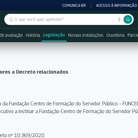
COMUNICA BR
ACESSO À INFORMAÇÃO
Buscar no portal
Legislação
de avaliação
História
Nossas instalações
Ouvidoria
Parce
iores a Decreto relacionados
o da Fundação Centro de Formação do Servidor Público – FUN
utivo a instituir a Fundação Centro de Formação do Servidor Pú
reto nº 10.369/2020.