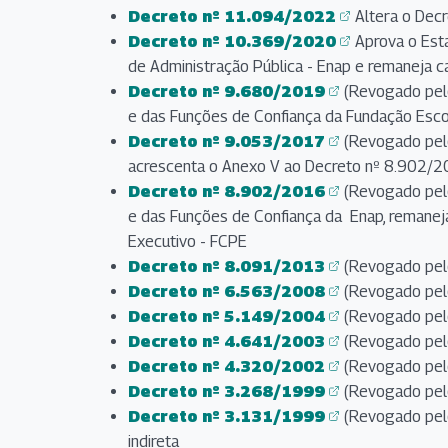
(abre em nova aba)
Decreto nº 11.094/2022
Altera o Dec
(abre em nova aba)
Decreto nº 10.369/2020
Aprova o Est
(abre em nova aba)
de Administração Pública - Enap e remaneja 
Decreto nº 9.680/2019
(Revogado pelo
(abre em nova aba)
e das Funções de Confiança da Fundação Escol
Decreto nº 9.053/2017
(Revogado pelo
(abre em nova aba)
acrescenta o Anexo V ao Decreto nº 8.902/2
Decreto nº 8.902/2016
(Revogado pelo
(abre em nova aba)
e das Funções de Confiança da Enap, reman
Executivo - FCPE
Decreto nº 8.091/2013
(Revogado pelo
(abre em nova aba)
Decreto nº 6.563/2008
(Revogado pelo
(abre em nova aba)
Decreto nº 5.149/2004
(Revogado pelo
(abre em nova aba)
Decreto nº 4.641/2003
(Revogado pelo
(abre em nova aba)
Decreto nº 4.320/2002
(Revogado pelo
(abre em nova aba)
Decreto nº 3.268/1999
(Revogado pelo
(abre em nova aba)
Decreto nº 3.131/1999
(Revogado pelo
(abre em nova aba)
indireta