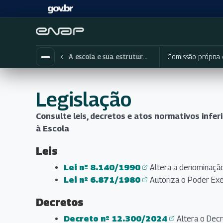
Comissão própria 
A escola e sua estrutura organizacional
Legislação
Consulte leis, decretos e atos normativos infer
à Escola
Leis
Lei nº 8.140/1990
Altera a denominaçã
(abre em nova aba)
Lei nº 6.871/1980
Autoriza o Poder Exec
(abre em nova aba)
Decretos
Decreto nº 12.300/2024
Altera o Dec