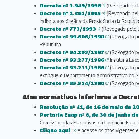
Decreto nº 1.949/1996
(Revogado pelo
(abre em nova aba)
Decreto nº 1.361/1995
(Revogado pelo
(abre em nova aba)
indireta aos órgãos da Presidência da Repúblic
Decreto nº 773/1993
(Revogado pelo D
(abre em nova aba)
Decreto nº 99.606/1990
(Revogado pel
(abre em nova aba)
República
Decreto nº 94.293/1987
(Revogado pe
(abre em nova aba)
Decreto nº 93.277/1986
Institui a Es
(abre em nova aba)
Decreto nº 93.211/1986
(Revogado pel
(abre em nova aba)
extingue o Departamento Administrativo do S
Decreto nº 85.524/1980
(Revogado pe
(abre em nova aba)
Atos normativos inferiores a Decre
Resolução nº 41, de 16 de maio de 2
(abre em nova aba)
Portaria Enap nº 8, de 30 de junho d
(abre em nova aba)
Comissionadas Executivas da Fundação Escola 
Clique aqui
e acesse os atos vigentes 
(abre em nova aba)