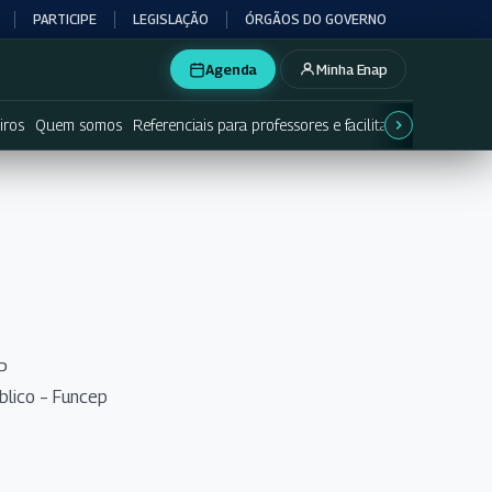
PARTICIPE
LEGISLAÇÃO
ÓRGÃOS DO GOVERNO
Agenda
Minha Enap
iros
Quem somos
Referenciais para professores e facilitadores
Respons
CEP
blico – Funcep