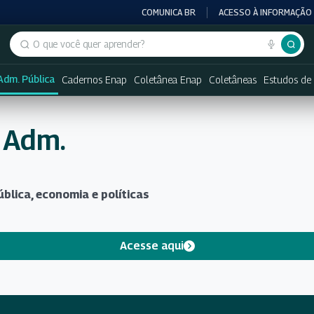
COMUNICA BR
ACESSO À INFORMAÇÃO
Buscar no portal
 Adm. Pública
Cadernos Enap
Coletânea Enap
Coletâneas
Estudos de 
a Adm.
blica, economia e políticas
Acesse aqui