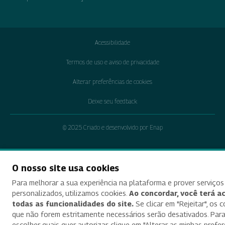
Acessibilidade
Termos de uso e aviso de privacidade
Alterar preferências de cookies
Deixe seu feedback
© 2025 Criado e desenvolvido por Enap
O nosso site usa cookies
Para melhorar a sua experiência na plataforma e prover serviços
personalizados, utilizamos cookies.
Ao concordar, você terá a
todas as funcionalidades do site.
Se clicar em "Rejeitar", os 
que não forem estritamente necessários serão desativados. Par
escolher quais quer autorizar, clique em "Alterar as minhas prefer