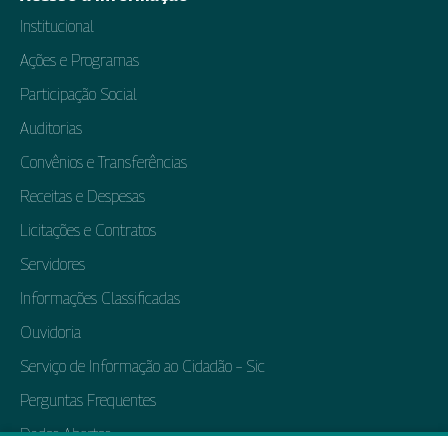
Institucional
Ações e Programas
Participação Social
Auditorias
Convênios e Transferências
Receitas e Despesas
Licitações e Contratos
Servidores
Informações Classificadas
Ouvidoria
Serviço de Informação ao Cidadão – Sic
Perguntas Frequentes
Dados Abertos