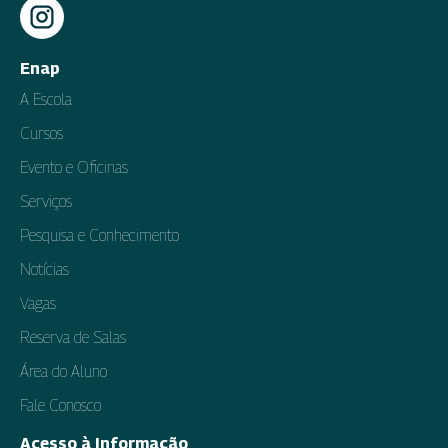
Enap
A Escola
Cursos
Evento e Oficinas
Serviços
Pesquisa e Conhecimento
Notícias
Vagas
Reserva de Salas
Área do Aluno
Fale Conosco
Acesso à Informação