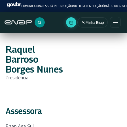
COMUNICA BR
ACESSO À INFORMAÇÃO
PARTICIPE
LEGISLAÇÃO
ÓRGÃOS DO GOVE
Minha Enap
Buscar no portal
Raquel
Barroso
Borges Nunes
Presidência
Assessora
Enap Asa Sul