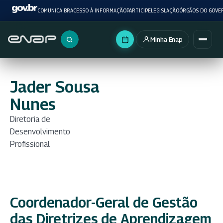
COMUNICA BR
ACESSO À INFORMAÇÃO
PARTICIPE
LEGISLAÇÃO
ÓRGÃOS DO GOVE
Minha Enap
Buscar no portal
Jader Sousa
Nunes
Diretoria de
Desenvolvimento
Profissional
Coordenador-Geral de Gestão
das Diretrizes de Aprendizagem