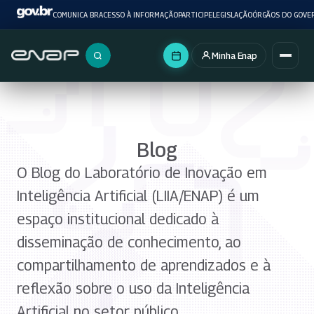
COMUNICA BR
ACESSO À INFORMAÇÃO
PARTICIPE
LEGISLAÇÃO
ÓRGÃOS DO GOVE
Minha Enap
Buscar no portal
Blog
O Blog do Laboratório de Inovação em
Inteligência Artificial (LIIA/ENAP) é um
espaço institucional dedicado à
disseminação de conhecimento, ao
compartilhamento de aprendizados e à
reflexão sobre o uso da Inteligência
Artificial no setor público.