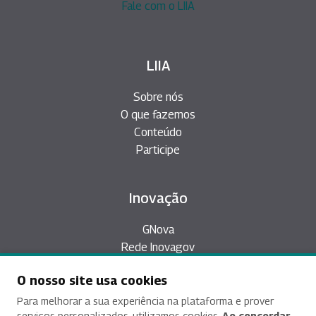
Fale com o LIIA
LIIA
Sobre nós
O que fazemos
Conteúdo
Participe
Inovação
GNova
Rede Inovagov
Épicos
O nosso site usa cookies
Plataforma Desafios
Inovação Aberta
Para melhorar a sua experiência na plataforma e prover
serviços personalizados, utilizamos cookies.
Ao concordar,