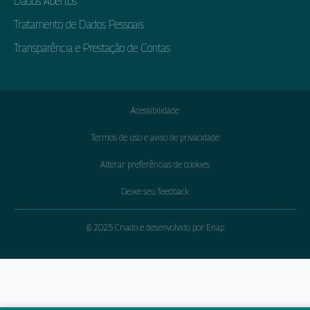
Dados Abertos
Tratamento de Dados Pessoais
Transparência e Prestação de Contas
Acessibilidade
Termos de uso e aviso de privacidade
Alterar preferências de cookies
Deixe seu feedback
© 2025 Criado e desenvolvido por Enap