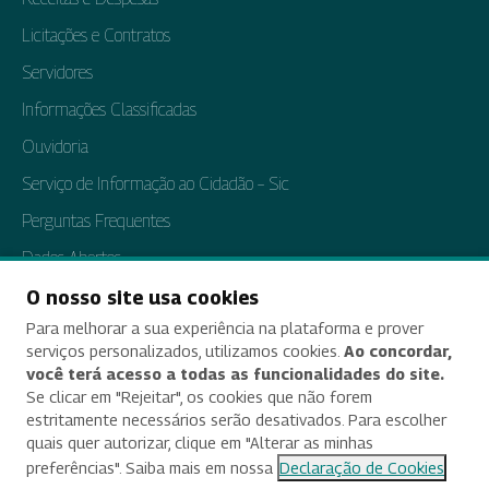
Licitações e Contratos
Servidores
Informações Classificadas
Ouvidoria
Serviço de Informação ao Cidadão – Sic
Perguntas Frequentes
Dados Abertos
Tratamento de Dados Pessoais
O nosso site usa cookies
Para melhorar a sua experiência na plataforma e prover
Transparência e Prestação de Contas
serviços personalizados, utilizamos cookies.
Ao concordar,
você terá acesso a todas as funcionalidades do site.
Se clicar em "Rejeitar", os cookies que não forem
estritamente necessários serão desativados. Para escolher
Acessibilidade
quais quer autorizar, clique em "Alterar as minhas
preferências". Saiba mais em nossa
Declaração de Cookies
Termos de uso e aviso de privacidade