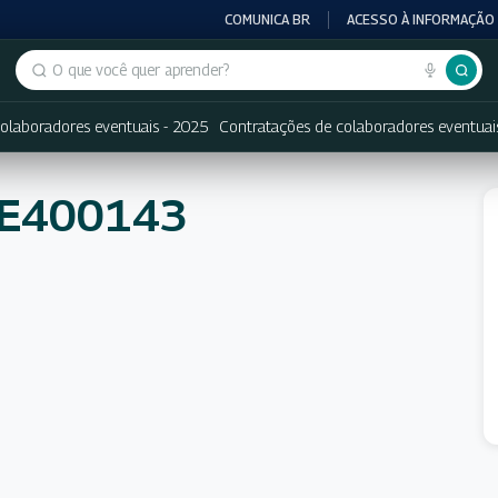
COMUNICA BR
ACESSO À INFORMAÇÃO
Buscar no portal
olaboradores eventuais - 2025
Contratações de colaboradores eventuai
NE400143