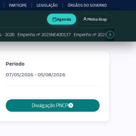
PARTICIPE
LEGISLAÇÃO
ÓRGÃOS DO GOVERNO
Agenda
Minha Enap
s - 2026
Empenho nº 2025NE400137
Empenho nº 2025NE400138
Em
Periodo
07/05/2026 - 05/08/2026
Divulgação PNCP