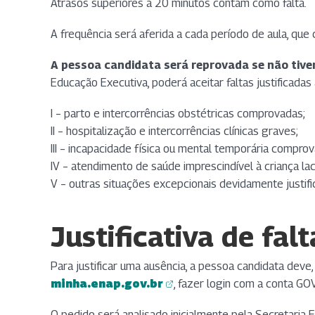
Atrasos superiores a 20 minutos contam como falta.
A frequência será aferida a cada período de aula, que
A pessoa candidata será reprovada se não tive
Educação Executiva, poderá aceitar faltas justificada
I – parto e intercorrências obstétricas comprovadas;
II – hospitalização e intercorrências clínicas graves;
III – incapacidade física ou mental temporária comprov
IV – atendimento de saúde imprescindível à criança lac
V – outras situações excepcionais devidamente justif
Justificativa de falt
Para justificar uma ausência, a pessoa candidata deve
minha.enap.gov.br
, fazer login com a conta G
(abre em nova aba)
(abre em nova aba)
O pedido será analisado inicialmente pela Secretaria 