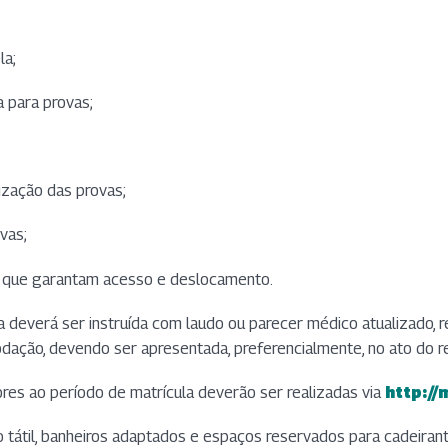
la;
a para provas;
lização das provas;
ovas;
ço que garantam acesso e deslocamento.
a deverá ser instruída com laudo ou parecer médico atualizado, 
ção, devendo ser apresentada, preferencialmente, no ato do re
ores ao período de matrícula deverão ser realizadas via
http://
(abre 
(abre 
tátil, banheiros adaptados e espaços reservados para cadeirant