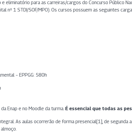
io e eliminatório para as carreiras/cargos do Concurso Público Na
ital nº 1 STDI/SOF/MPO). Os cursos possuem as seguintes cargas
namental – EPPGG: 580h
h
 da Enap e no Moodle da turma.
É essencial que todas as p
egral. As aulas ocorrerão de forma presencial[1], de segunda a 
a almoço.