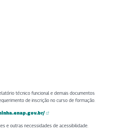
relatório técnico funcional e demais documentos
querimento de inscrição no curso de formação.
minha.enap.gov.br/
em nova aba)
em nova aba)
es e outras necessidades de acessibilidade.