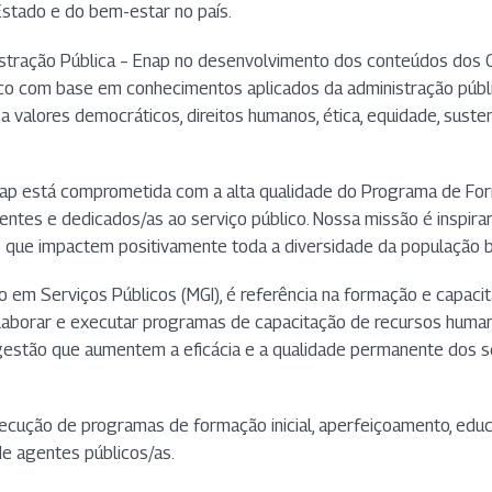
Estado e do bem-estar no país.
istração Pública – Enap no desenvolvimento dos conteúdos dos C
lico com base em conhecimentos aplicados da administração públ
 valores democráticos, direitos humanos, ética, equidade, susten
nap está comprometida com a alta qualidade do Programa de For
ntes e dedicados/as ao serviço público. Nossa missão é inspira
que impactem positivamente toda a diversidade da população br
ão em Serviços Públicos (MGI), é referência na formação e capac
 elaborar e executar programas de capacitação de recursos human
gestão que aumentem a eficácia e a qualidade permanente dos se
xecução de programas de formação inicial, aperfeiçoamento, educ
de agentes públicos/as.