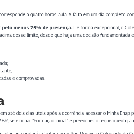
 corresponde a quatro horas-aula. A falta em um dia completo cor
r pelo menos 75% de presença.
De forma excepcional, o Cole
s acima desse limite, desde que haja uma decisão fundamentada e
ada;
tante;
icadas e comprovadas.
a
, em até dois dias úteis após a ocorrência, acessar o Minha Ena
OV.BR, selecionar “Formação Inicial” e preencher o requeriment
Escolar, que poderá solicitar correções. Depois, o Colegiado de 