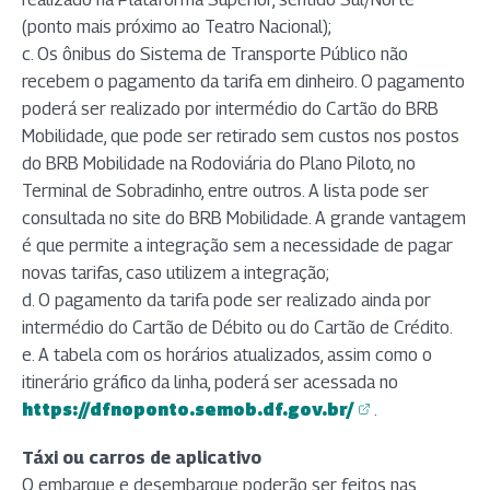
(ponto mais próximo ao Teatro Nacional);
c. Os ônibus do Sistema de Transporte Público não
recebem o pagamento da tarifa em dinheiro. O pagamento
poderá ser realizado por intermédio do Cartão do BRB
Mobilidade, que pode ser retirado sem custos nos postos
do BRB Mobilidade na Rodoviária do Plano Piloto, no
Terminal de Sobradinho, entre outros. A lista pode ser
consultada no site do BRB Mobilidade. A grande vantagem
é que permite a integração sem a necessidade de pagar
novas tarifas, caso utilizem a integração;
d. O pagamento da tarifa pode ser realizado ainda por
intermédio do Cartão de Débito ou do Cartão de Crédito.
e. A tabela com os horários atualizados, assim como o
itinerário gráfico da linha, poderá ser acessada no
https://dfnoponto.semob.df.gov.br/
.
(abre em nova aba)
(abre em nova aba)
(abre em nova aba)
(abre em nova aba)
(abre em nova aba)
(abre em nova aba)
(abre em nova aba)
(abre em nova aba)
(abre em nova aba)
Táxi ou carros de aplicativo
O embarque e desembarque poderão ser feitos nas