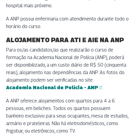
hospital mais próximo.
A ANP possui enfermaria com atendimento durante todo o
horário do curso.
ALOJAMENTO PARA ATI E AIE NA ANP
Para os/as candidatos/as que realizarão o curso de
formação na Academia Nacional de Polícia (ANP), poderá
ser disponibilizado, a um custo diário de R$ 50 (cinquenta
reais), alojamento nas dependências da ANP. As fotos do
alojamento podem ser verificadas no site
Academia Nacional de Polícia - ANP
.
(abre em nova aba)
(abre em nova aba)
(abre em nova aba)
(abre em nova aba)
(abre em nova aba)
(abre em nova aba)
(abre em nova aba)
(abre em nova aba)
(abre em nova aba)
A ANP oferece alojamentos com quartos para 4 a 6
pessoas, em beliches. Todos os quartos possuem
banheiro exclusivo para seus ocupantes, mesa de estudos,
armário e prateleiras. Não há eletrodomésticos, como
frigobar, ou eletrônicos, como TV.