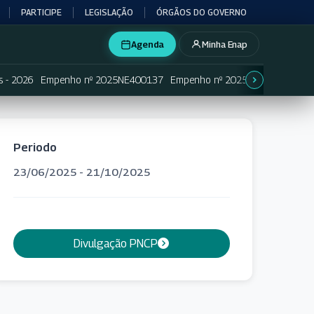
PARTICIPE
LEGISLAÇÃO
ÓRGÃOS DO GOVERNO
Agenda
Minha Enap
s - 2026
Empenho nº 2025NE400137
Empenho nº 2025NE400138
Em
Periodo
23/06/2025 - 21/10/2025
Divulgação PNCP