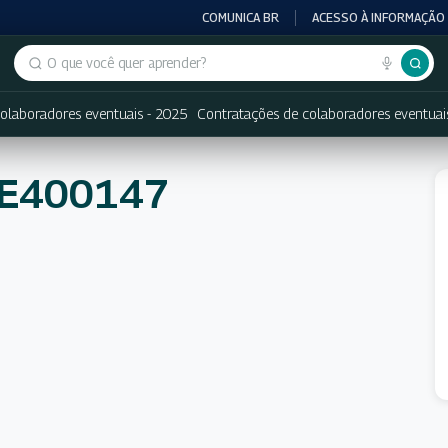
COMUNICA BR
ACESSO À INFORMAÇÃO
Buscar no portal
olaboradores eventuais - 2025
Contratações de colaboradores eventuai
NE400147