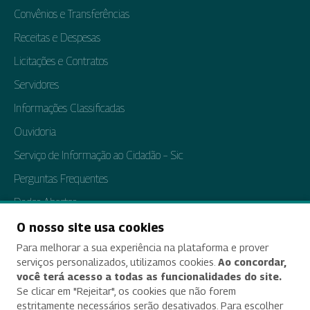
Convênios e Transferências
Receitas e Despesas
Licitações e Contratos
Servidores
Informações Classificadas
Ouvidoria
Serviço de Informação ao Cidadão – Sic
Perguntas Frequentes
Dados Abertos
Tratamento de Dados Pessoais
O nosso site usa cookies
Para melhorar a sua experiência na plataforma e prover
Transparência e Prestação de Contas
serviços personalizados, utilizamos cookies.
Ao concordar,
você terá acesso a todas as funcionalidades do site.
Se clicar em "Rejeitar", os cookies que não forem
estritamente necessários serão desativados. Para escolher