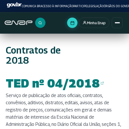
COMUNICA BR
ACESSO À INFORMAÇÃO
PARTICIPE
LEGISLAÇÃO
ÓRGÃOS DO GOVE
Minha Enap
Buscar no portal
Contratos de
2018
TED nº 04/2018
(abre em nova aba)
Serviço de publicação de atos oficiais, contratos,
convênios, aditivos, distratos, editais, avisos, atas de
registro de preços, comunicações em geral e demais
matérias de interesse da Escola Nacional de
Administração Pública, no Diário Oficial da União, seções 1,