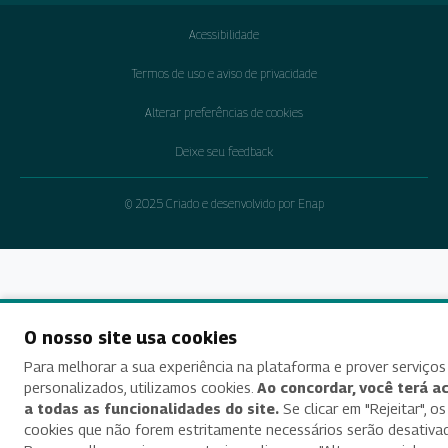
Acessibilidade
Termos de uso e aviso de privacidade
Alterar preferências de cookies
Deixe seu feedback
© 2025 Criado e desenvolvido por Enap
O nosso site usa cookies
Para melhorar a sua experiência na plataforma e prover serviços
personalizados, utilizamos cookies.
Ao concordar, você terá a
a todas as funcionalidades do site.
Se clicar em "Rejeitar", os
cookies que não forem estritamente necessários serão desativa