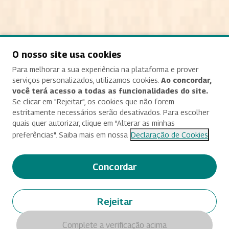
O nosso site usa cookies
Para melhorar a sua experiência na plataforma e prover
Verificação de Segurança
serviços personalizados, utilizamos cookies.
Ao concordar,
você terá acesso a todas as funcionalidades do site.
Para acessar o sistema de votação, confirme que você
Se clicar em "Rejeitar", os cookies que não forem
não é um robô:
estritamente necessários serão desativados. Para escolher
quais quer autorizar, clique em "Alterar as minhas
preferências". Saiba mais em nossa
Declaração de Cookies
Concordar
Rejeitar
Complete a verificação acima