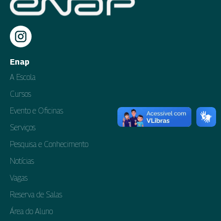
Enap
A Escola
Cursos
Evento e Oficinas
Serviços
Pesquisa e Conhecimento
Notícias
Vagas
Reserva de Salas
Área do Aluno