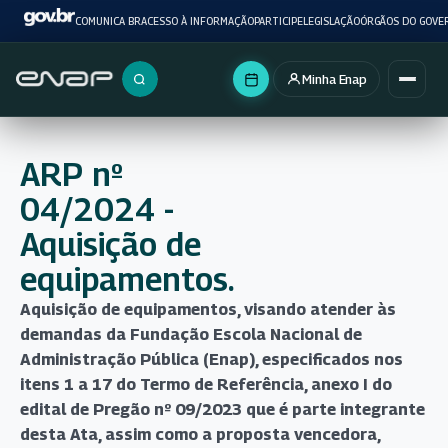
COMUNICA BR
ACESSO À INFORMAÇÃO
PARTICIPE
LEGISLAÇÃO
ÓRGÃOS DO GOVE
Minha Enap
Buscar no portal
ARP nº
04/2024 -
Aquisição de
equipamentos.
Aquisição de equipamentos, visando atender às
demandas da Fundação Escola Nacional de
Administração Pública (Enap), especificados nos
itens 1 a 17 do Termo de Referência, anexo I do
edital de Pregão nº 09/2023 que é parte integrante
desta Ata, assim como a proposta vencedora,