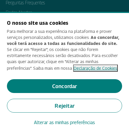
Perguntas Frequentes
Dados Abertos
Tratamento de Dados Pessoais
O nosso site usa cookies
Para melhorar a sua experiência na plataforma e prover
Transparência e Prestação de Contas
serviços personalizados, utilizamos cookies.
Ao concordar,
você terá acesso a todas as funcionalidades do site.
Se clicar em "Rejeitar", os cookies que não forem
estritamente necessários serão desativados. Para escolher
Acessibilidade
quais quer autorizar, clique em "Alterar as minhas
preferências". Saiba mais em nossa
Declaração de Cookies
Termos de uso e aviso de privacidade
Alterar preferências de cookies
Concordar
Deixe seu feedback
Rejeitar
© 2025 Criado e desenvolvido por Enap
Alterar as minhas preferências