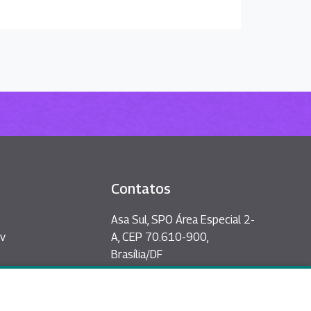
Contatos
Asa Sul, SPO Área Especial 2-
v
A, CEP 70.610-900,
Brasília/DF
esafios
(61) 2020-3397
rta