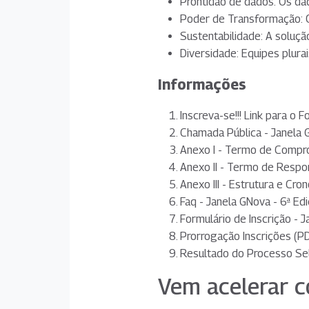
Prontidão de dados: Os da
Poder de Transformação: O 
Sustentabilidade: A solução
Diversidade: Equipes plura
Informações
Inscreva-se!!!
Link para o F
Chamada Pública - Janela 
Anexo I - Termo de Compro
Anexo II - Termo de Respon
Anexo III - Estrutura e Cr
Faq - Janela GNova - 6ª Ed
Formulário de Inscrição - 
Prorrogação Inscrições
(PD
Resultado do Processo Se
Vem acelerar c