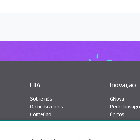
LIIA
Inovação
Sobre nós
GNova
O que fazemos
Rede Inovago
Conteúdo
Épicos
Participe
Plataforma D
Inovação Abe