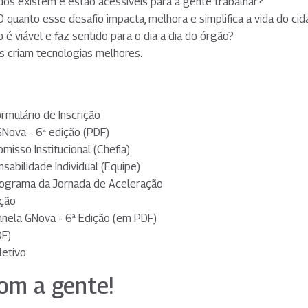
dos existem e estão acessíveis para a gente trabalhar?
quanto esse desafio impacta, melhora e simplifica a vida do ci
 é viável e faz sentido para o dia a dia do órgão?
is criam tecnologias melhores.
ormulário de Inscrição
GNova - 6ª edição
(PDF)
misso Institucional
(Chefia)
sabilidade Individual
(Equipe)
onograma da Jornada de Aceleração
ição
Janela GNova - 6ª Edição
(em PDF)
F)
letivo
om a gente!