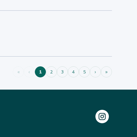
«
‹
1
2
3
4
5
›
»